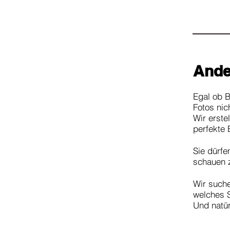
Ande
Egal
ob B
Fotos nic
Wir erste
perfekte
Sie dürfe
schauen 
Wir such
welches 
Und natü