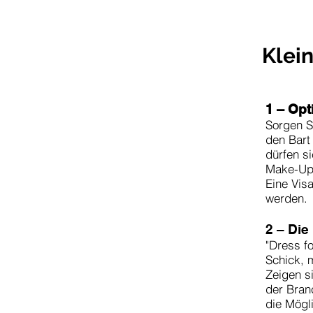
Klei
1 – Op
Sorgen Si
den Bart
dürfen s
Make-Up 
Eine Vis
werden.
2 – Die
"Dress fo
Schick, 
Zeigen s
der Bran
die Mögl