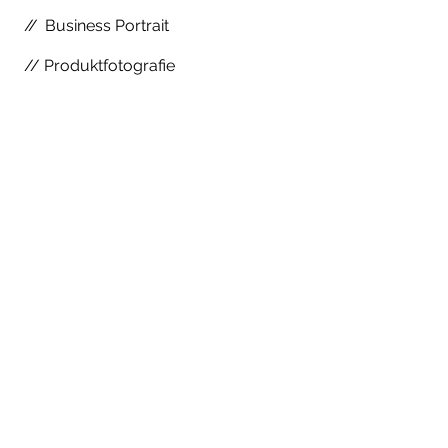
//
Business Portrait
// Produktfotografie
VITA
//
1980 geboren in Guben
//
1987 - 2000
Schule in Guben
//
2000 - 2001
Grundwehrdienst
als Fallschirmjäger
//
2002 - 2005
Ausbildung zum
Fotografen mit Auszeichnung
//
2006 - 2007
Amstellung bei
Manfried Rieker, Magstadt
//
seit 2007 Selbsständig